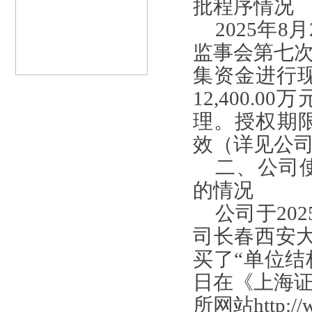
批程序情况
2025
年
8
月
监事会第七
集资金进行
12,400.00
万
理。授权期
效（详见公
二、公司
的情况
公司于
202
司长春西安
买了
“
单位结
日在《上海
所网站
http:/