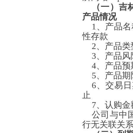
（一）吉
产品情况
1
、产品名
性存款
2
、产品类
3
、产品风
4
、产品预
5
、产品期
6
、交易日
止
7
、认购金
公司与中
行无关联关