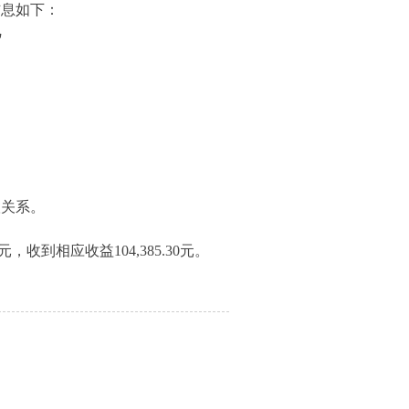
信息如下：
况
联关系。
元，收到相应收益
104,385.30
元。