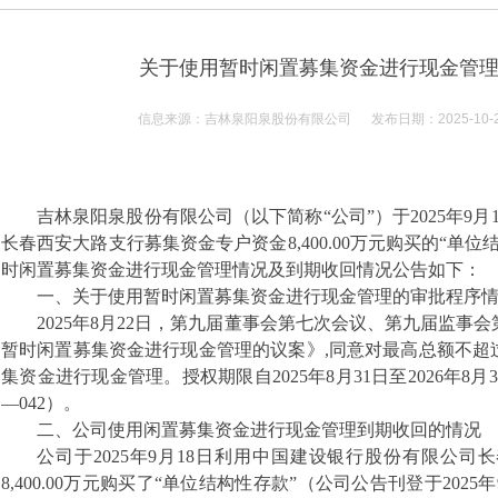
关于使用暂时闲置募集资金进行现金管
信息来源：吉林泉阳泉股份有限公司 发布日期：2025-10-
吉林泉阳泉股份有限公司（以下简称“公司”）于
2025
年
9
月
长春西安大路支行
募集资金专户资金
8,400.00
万元购买的
“
单位
时闲置募集资金进行现金管理情况及到期收回情况公告如下：
一、关于使用暂时闲置募集资金进行现金管理的审批程序
2025
年
8
月
22
日，第九届董事会第七次会议、第九届监事会
暂时闲置募集资金进行现金管理的议案》
,
同意对最高总额不超
集资金进行现金管理。授权期限自
2025
年
8
月
31
日至
2026
年
8
月
3
—
042
）。
二、公司使用闲置募集资金进行现金管理到期收回的情况
公司于
2025
年
9
月
18
日利用中国建设银行股份有限公司长
8,400.00
万元购买了
“
单位结构性存款
”
（公司公告刊登于
2025
年