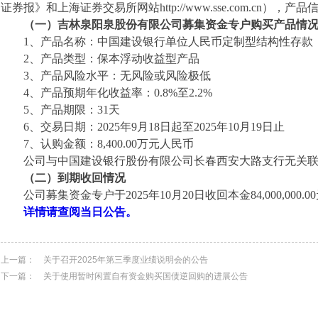
证券报》和上海证券交易所网站
http://www.sse.com.cn
）
，产品
（一）吉林泉阳泉股份有限公司募集资金专户购买产品情
1
、产品名称：中国建设银行单位人民币定制型结构性存款
2
、产品类型：保本浮动收益型产品
3
、产品风险水平：无风险或风险极低
4
、产品预期年化收益率：
0.8%
至
2.2%
5
、产品期限：
31
天
6
、交易日期：
2025
年
9
月
18
日起至
2025
年
10
月
19
日止
7
、认购金额：
8,400.00
万元人民币
公司与中国建设银行股份有限公司长春西安大路支行无关
（二）到期收回情况
公司募集资金专户于
2025
年
10
月
20
日收回本金
84,000,000.00
详情请查阅当日公告。
上一篇：
关于召开2025年第三季度业绩说明会的公告
下一篇：
关于使用暂时闲置自有资金购买国债逆回购的进展公告