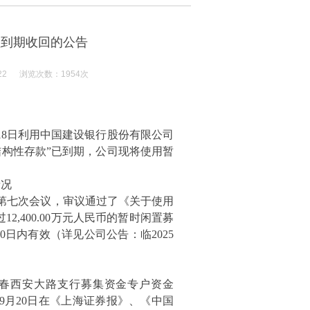
理到期收回的公告
22 浏览次数：1954次
18
日利用中国建设银行股份有限公司
结构性存款
”
已到期，公司现将使用暂
情况
第七次会议，审议通过了《关于使用
过
12,400.00
万元人民币的暂时闲置募
0
日内有效（详见公司公告：临
2025
春西安大路支行募集资金专户资金
9
月
20
日在《上海证券报》、《中国