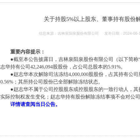
关于持股5%以上股东、董事持有股份
信息来源：吉林泉阳泉股份有限公司 发布日期：2024-06-
重要内容提示：
●
截至本公告披露日，吉林泉阳泉股份有限公司（以下简称“
志华持有公司
42,246,094
股股份，占公司总股本的
5.91%
。
●赵志华本次解除司法
冻结
4,000,000
股股
份，
占其持有公司
0.56%
；其所持公司股份已全部解除冻结状态
。
●
赵志华不属于公司控股股东或控股股东的一致行动人，其
实际控制权发生变化；赵志华持有股份解除冻结事项不会对公
详情请查阅当日公告。