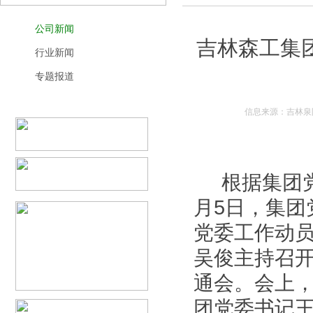
公司新闻
吉林森工集
行业新闻
专题报道
信息来源：吉林泉阳
根据集团党委
月5日，集团
党委工作动
吴俊主持召
通会。会上
团党委书记