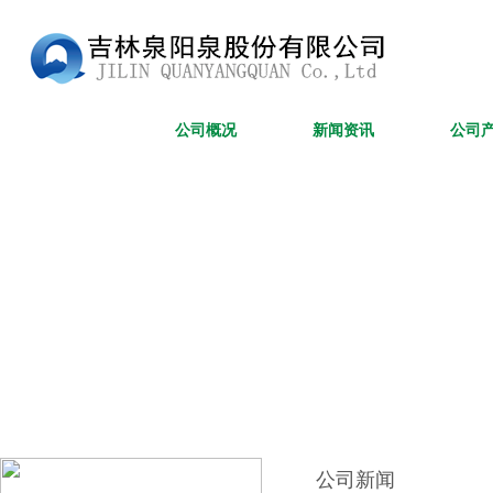
网站首页
公司概况
新闻资讯
公司
公司新闻