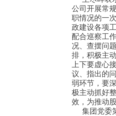
公司开展常
职情况的一
政建设各项
配合巡察工
况、查摆问
排，积极主
上下要虚心
议、指出的
弱环节，要
极主动抓好
效，为推动
集团党委第