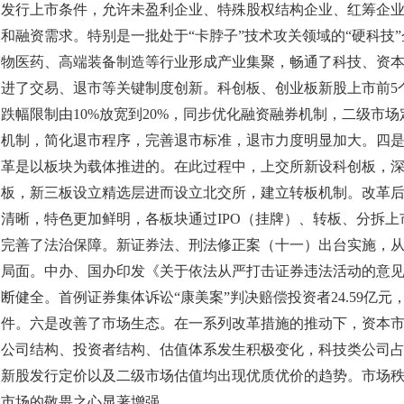
发行上市条件，允许未盈利企业、特殊股权结构企业、红筹企
和融资需求。特别是一批处于“卡脖子”技术攻关领域的“硬科技
物医药、高端装备制造等行业形成产业集聚，畅通了科技、资
进了交易、退市等关键制度创新。科创板、创业板新股上市前5
跌幅限制由10%放宽到20%，同步优化融资融券机制，二级市
机制，简化退市程序，完善退市标准，退市力度明显加大。四
革是以板块为载体推进的。在此过程中，上交所新设科创板，
板，新三板设立精选层进而设立北交所，建立转板机制。改革
清晰，特色更加鲜明，各板块通过IPO（挂牌）、转板、分拆
完善了法治保障。新证券法、刑法修正案（十一）出台实施，
局面。中办、国办印发《关于依法从严打击证券违法活动的意见
断健全。首例证券集体诉讼“康美案”判决赔偿投资者24.59亿
件。六是改善了市场生态。在一系列改革措施的推动下，资本
公司结构、投资者结构、估值体系发生积极变化，科技类公司
新股发行定价以及二级市场估值均出现优质优价的趋势。市场
市场的敬畏之心显著增强。