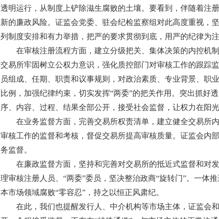
透明运行，从制度上铲除滋生腐败的土壤。要看到，伴随着注
新的廉政风险。证监会党委、驻会纪检监察组对此高度重视，
列制度安排和有力举措，把严的要求贯彻到底，用严的纪律为
在审核注册流程方面，建立分级把关、集体决策的内控机
交易所牢固树立公权力意识，强化质控部门对审核工作的跟踪监
员组成、任期、职责和议事规则，对政治素质、专业背景、职
比例，加强纪律约束，切实发挥“两委”的把关作用。突出抓好
序、内容、过程、结果全部公开，接受社会监督，让权力在阳
在业务监督方面，完善交易所权责清单，建立健全交易所
审核工作的监督和考核，督促交易所提高审核质量。证监会内
务监督。
在廉政监督方面，坚持和完善对交易所的抵近式监督和对
理审核注册人员、“两委”委员，坚决整治政商“旋转门”。一体
本市场领域腐败“零容忍”，持之以恒正风肃纪。
在此，我们也提醒发行人、中介机构等市场主体，证监会