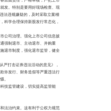
等各层面责任，严格审核，严把上市
发就发。特别是要用好现场检查、现
大违法违规嫌疑的，及时采取立案稽
时，科学合理保持新股发行常态化，
上市公司治理。强化上市公司信息披
畅通强制退市、主动退市、并购重
实施退市制度，强化退市监管，健全
法从严打击证券违法活动的意见》，
击欺诈发行、财务造假等严重违法行
震慑。
进科技监管建设，切实提高监管能
束和法治约束。这有利于公权力规范