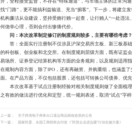
开，全程接受监督，不存在“特殊通道”，与市场主体的正常沟
找“门路”，更不能搞利益输送、充当“掮客”。下一步，将建立
机构廉洁从业建设，坚持受贿行贿一起查，让行贿人“一处违法
何侥幸心理，否则会付出惨痛代价。
问：本次改革制定修订的制度规则较多，主要有哪些考虑
答：全面实行注册制不仅涉及沪深交易所主板、新三板基
的科创板、创业板和北交所。在制度规则层级方面，既有证监
易场所、证券登记结算机构等方面的业务规则，以及规则适用
在规制内容方面，除了IPO，还有再融资、并购重组，也涵盖
面。在产品方面，不仅包括股票，还包括可转换公司债券、优
本次改革基于试点注册制经验对相关制度规则做了全面梳
之有效的做法进行优化和定型，统一规则表述，取消“试点”字
上一篇：
关于跨境电子商务出口退运商品税收政策的公告
下一篇：
国家民委、全国工商联联合印发《“民营企业进边疆”行动实施方案》