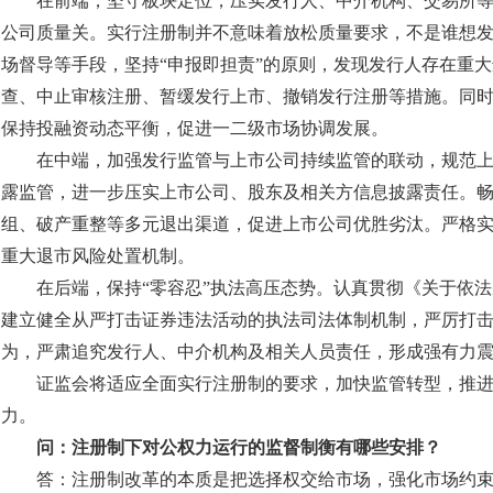
在前端，坚守板块定位，压实发行人、中介机构、交易所
公司质量关。实行注册制并不意味着放松质量要求，不是谁想
场督导等手段，坚持“申报即担责”的原则，发现发行人存在重
查、中止审核注册、暂缓发行上市、撤销发行注册等措施。同
保持投融资动态平衡，促进一二级市场协调发展。
在中端，加强发行监管与上市公司持续监管的联动，规范
露监管，进一步压实上市公司、股东及相关方信息披露责任。
组、破产重整等多元退出渠道，促进上市公司优胜劣汰。严格
重大退市风险处置机制。
在后端，保持“零容忍”执法高压态势。认真贯彻《关于依
建立健全从严打击证券违法活动的执法司法体制机制，严厉打
为，严肃追究发行人、中介机构及相关人员责任，形成强有力
证监会将适应全面实行注册制的要求，加快监管转型，推
力。
问：注册制下对公权力运行的监督制衡有哪些安排？
答：注册制改革的本质是把选择权交给市场，强化市场约