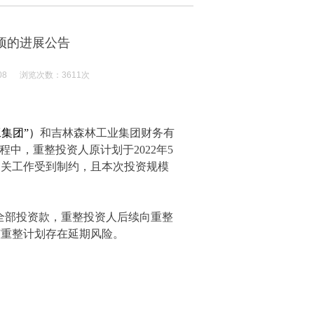
项的进展公告
08 浏览次数：3611次
集团”）
和吉林森林工业集团财务有
程中，重整投资人原计划于
2022
年
5
相关工作受到制约，且本次投资规模
全部投资款，重整投资人后续向重整
该重整计划存在延期风险。