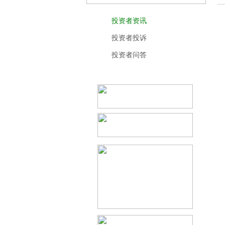
投资者资讯
投资者投诉
投资者问答