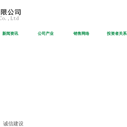
新闻资讯
公司产业
销售网络
投资者关系
诚信建设