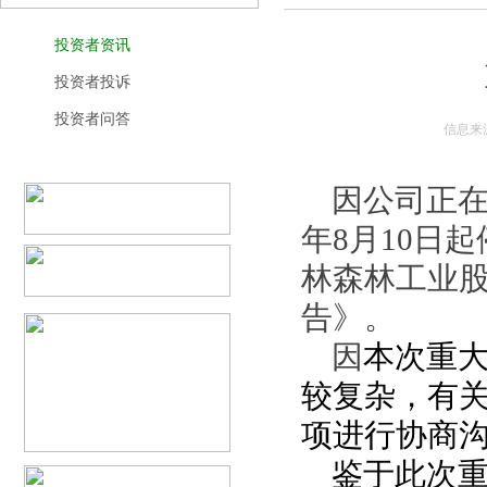
投资者资讯
投资者投诉
投资者问答
信息来
因公司正在
年
8
月
10
日起
林森林工业
告
》。
因
本次重
较复杂，有
项进行协商
鉴于
此次